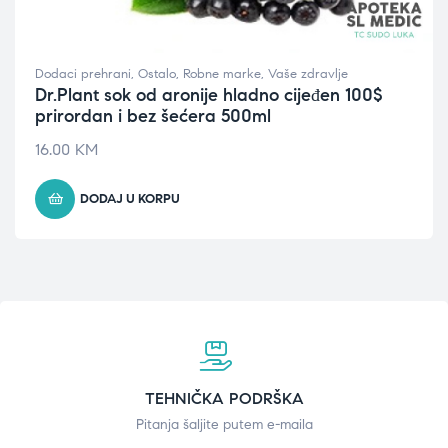
Dodaci prehrani
,
Ostalo
,
Robne marke
,
Vaše zdravlje
Dr.Plant sok od aronije hladno cijeđen 100$
prirordan i bez šećera 500ml
16.00
KM
DODAJ U KORPU
TEHNIČKA PODRŠKA
Pitanja šaljite putem e-maila