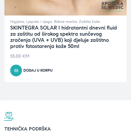
Higijena
,
Ljepota i njega
,
Robne marke
,
Zaštita kože
SKINTEGRA SOLAR I hidratantni dnevni fluid
za zaštitu od širokog spektra sunčevog
zračenja (UVA + UVB) koji djeluje zaštitno
protiv fotostarenja kože 50ml
55.00
KM
DODAJ U KORPU
TEHNIČKA PODRŠKA