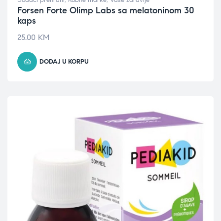
Dodaci prehrani
,
Robne marke
,
Vaše zdravlje
Forsen Forte Olimp Labs sa melatoninom 30
kaps
25.00
KM
DODAJ U KORPU