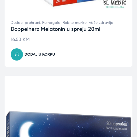
Dodaci prehrani
,
Pomagala
,
Robne marke
,
Vaše zdravlje
Doppelherz Melatonin u spreju 20ml
16.50
KM
DODAJ U KORPU