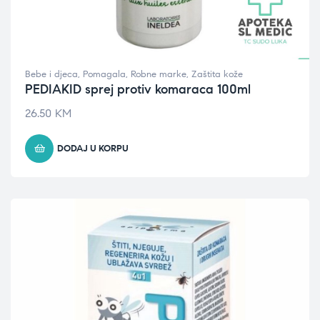
Bebe i djeca
,
Pomagala
,
Robne marke
,
Zaštita kože
PEDIAKID sprej protiv komaraca 100ml
26.50
KM
DODAJ U KORPU