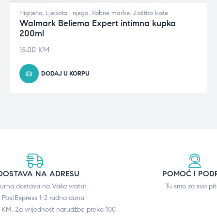
Higijena
,
Ljepota i njega
,
Robne marke
,
Zaštita kože
Walmark Beliema Expert intimna kupka
200ml
15.00
KM
DODAJ U KORPU
DOSTAVA NA ADRESU
POMOĆ I POD
gurna dostava na Vaša vrata!
Tu smo za sva pit
 PostExpress 1-2 radna dana.
0 KM. Za vrijednost narudžbe preko 100