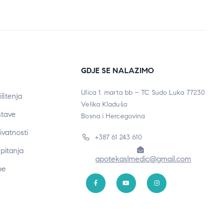
GDJE SE NALAZIMO
Ulica 1. marta bb – TC Sudo Luka 77230
ištenja
Velika Kladuša
stave
Bosna i Hercegovina
rivatnosti
+387 61 243 610
pitanja
apotekaslmedic@gmail.com
be