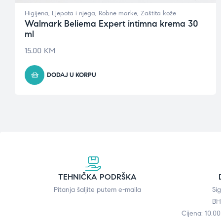
Higijena
,
Ljepota i njega
,
Robne marke
,
Zaštita kože
Walmark Beliema Expert intimna krema 30
ml
15.00
KM
DODAJ U KORPU
TEHNIČKA PODRŠKA
Pitanja šaljite putem e-maila
Si
BH
Cijena: 10.0