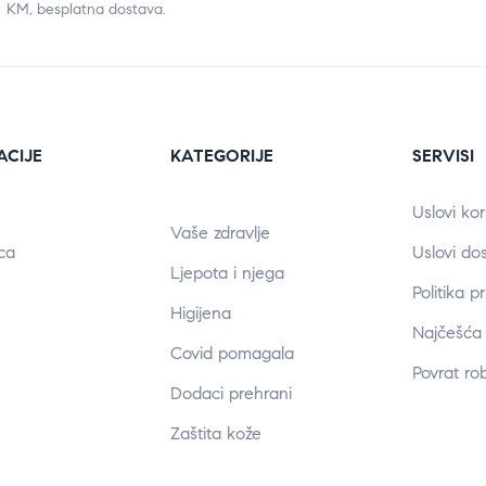
KM, besplatna dostava.
ACIJE
KATEGORIJE
SERVISI
Uslovi kor
Vaše zdravlje
ca
Uslovi do
Ljepota i njega
Politika p
Higijena
Najčešća 
Covid pomagala
Povrat ro
Dodaci prehrani
Zaštita kože