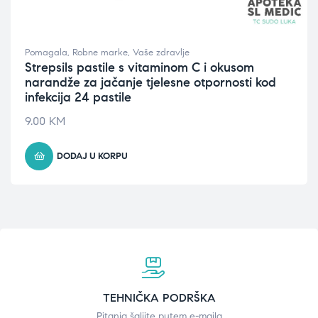
Pomagala
,
Robne marke
,
Vaše zdravlje
Strepsils pastile s vitaminom C i okusom
narandže za jačanje tjelesne otpornosti kod
infekcija 24 pastile
9.00
KM
DODAJ U KORPU
TEHNIČKA PODRŠKA
Pitanja šaljite putem e-maila