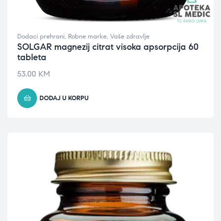
Dodaci prehrani
,
Robne marke
,
Vaše zdravlje
SOLGAR magnezij citrat visoka apsorpcija 60
tableta
53.00
KM
DODAJ U KORPU