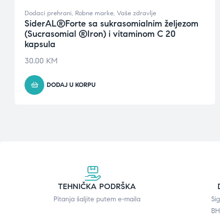
Dodaci prehrani
,
Robne marke
,
Vaše zdravlje
SiderAL®Forte sa sukrasomialnim željezom
(Sucrasomial ®Iron) i vitaminom C 20
kapsula
30.00
KM
DODAJ U KORPU
TEHNIČKA PODRŠKA
Pitanja šaljite putem e-maila
Si
BH