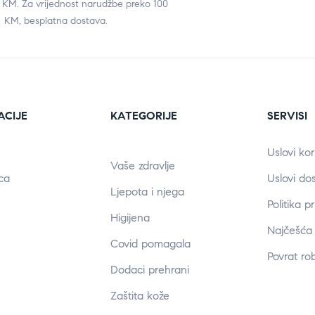
0 KM. Za vrijednost narudžbe preko 100
KM, besplatna dostava.
ACIJE
KATEGORIJE
SERVISI
Uslovi kor
Vaše zdravlje
ca
Uslovi do
Ljepota i njega
Politika p
Higijena
Najčešća 
Covid pomagala
Povrat ro
Dodaci prehrani
Zaštita kože