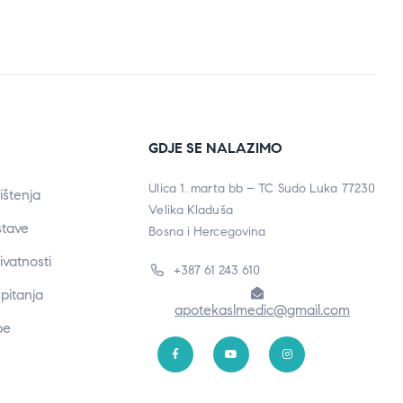
GDJE SE NALAZIMO
Ulica 1. marta bb – TC Sudo Luka 77230
ištenja
Velika Kladuša
stave
Bosna i Hercegovina
rivatnosti
+387 61 243 610
pitanja
apotekaslmedic@gmail.com
be