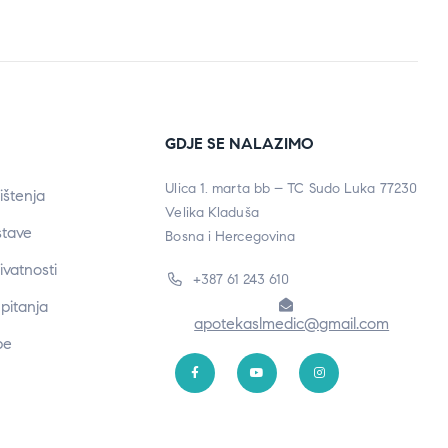
GDJE SE NALAZIMO
Ulica 1. marta bb – TC Sudo Luka 77230
ištenja
Velika Kladuša
stave
Bosna i Hercegovina
rivatnosti
+387 61 243 610
pitanja
apotekaslmedic@gmail.com
be