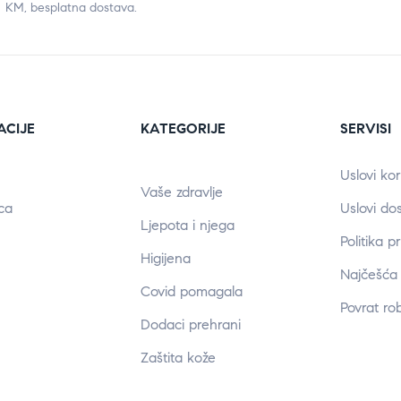
KM, besplatna dostava.
ACIJE
KATEGORIJE
SERVISI
Uslovi kor
Vaše zdravlje
ca
Uslovi do
Ljepota i njega
Politika p
Higijena
Najčešća 
Covid pomagala
Povrat ro
Dodaci prehrani
Zaštita kože