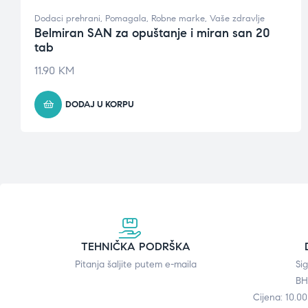
Dodaci prehrani
,
Pomagala
,
Robne marke
,
Vaše zdravlje
Belmiran SAN za opuštanje i miran san 20
tab
11.90
KM
DODAJ U KORPU
TEHNIČKA PODRŠKA
Pitanja šaljite putem e-maila
Si
BH
Cijena: 10.0