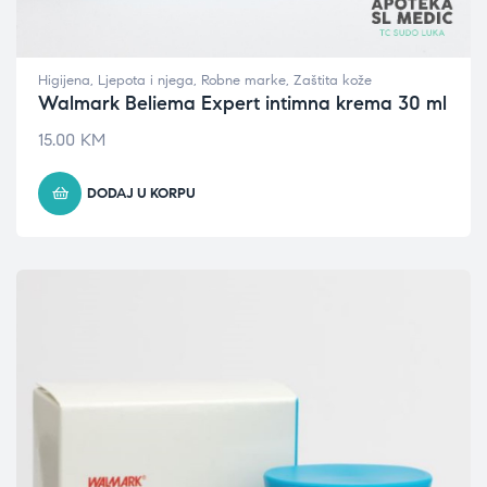
Higijena
,
Ljepota i njega
,
Robne marke
,
Zaštita kože
Walmark Beliema Expert intimna krema 30 ml
15.00
KM
DODAJ U KORPU