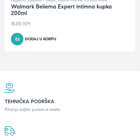
Higijena
,
Ljepota i njega
,
Robne marke
,
Zaštita kože
Walmark Beliema Expert intimna kupka
200ml
15.00
KM
DODAJ U KORPU
TEHNIČKA PODRŠKA
Pitanja šaljite putem e-maila