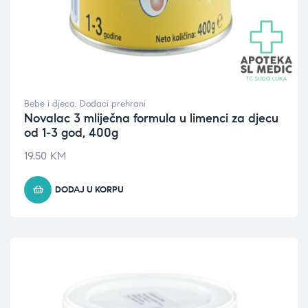
Bebe i djeca
,
Dodaci prehrani
Novalac 3 mliječna formula u limenci za djecu
od 1-3 god, 400g
19.50
KM
DODAJ U KORPU