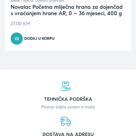
Bebe i djeca
,
Dodaci prehrani
Novalac Početna mliječna hrana za dojenčad
s vraćanjem hrane AR, 0 – 36 mjeseci, 400 g
27.00
KM
DODAJ U KORPU
TEHNIČKA PODRŠKA
Pitanja šaljite putem e-maila
DOSTAVA NA ADRESU