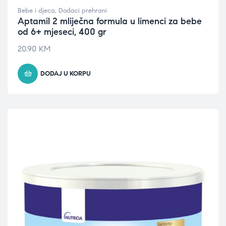
Bebe i djeca
,
Dodaci prehrani
Aptamil 2 mliječna formula u limenci za bebe
od 6+ mjeseci, 400 gr
20.90
KM
DODAJ U KORPU