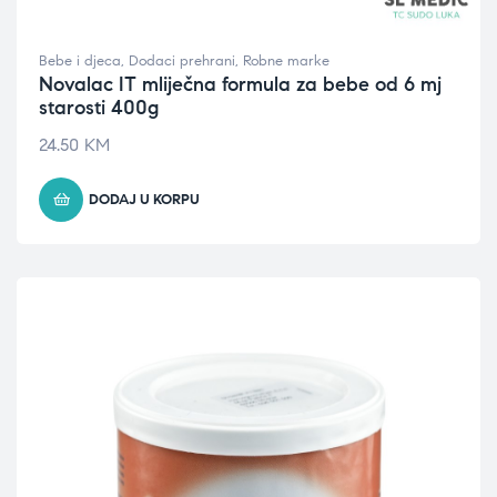
Bebe i djeca
,
Dodaci prehrani
,
Robne marke
Novalac IT mliječna formula za bebe od 6 mj
starosti 400g
24.50
KM
DODAJ U KORPU