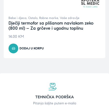
Bebe i djeca
,
Ostalo
,
Robne marke
,
Vaše zdravlje
Dječiji termofor sa plišanom navlakom zeko
(800 ml) – Za grčeve i ugodnu toplinu
14.00
KM
DODAJ U KORPU
TEHNIČKA PODRŠKA
Pitanja šaljite putem e-maila