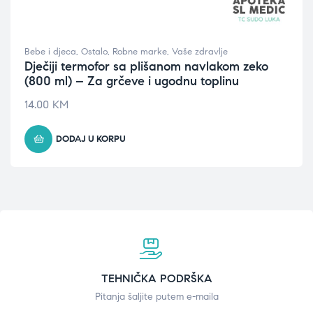
Bebe i djeca
,
Ostalo
,
Robne marke
,
Vaše zdravlje
Dječiji termofor sa plišanom navlakom zeko
(800 ml) – Za grčeve i ugodnu toplinu
14.00
KM
DODAJ U KORPU
TEHNIČKA PODRŠKA
Pitanja šaljite putem e-maila