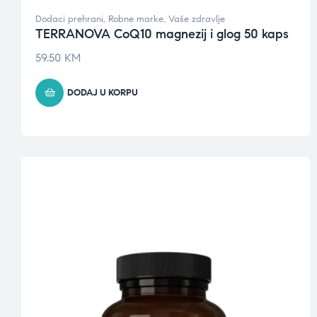
Dodaci prehrani
,
Robne marke
,
Vaše zdravlje
TERRANOVA CoQ10 magnezij i glog 50 kaps
59.50
KM
DODAJ U KORPU