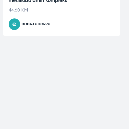
metilkobalamin kompleks
44.60
KM
DODAJ U KORPU