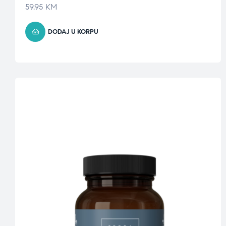
59.95
KM
DODAJ U KORPU