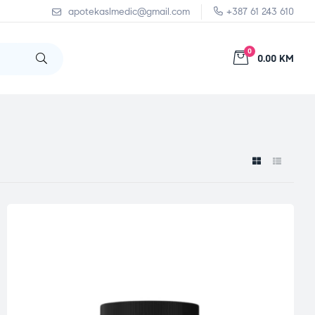
apotekaslmedic@gmail.com
+387 61 243 610
0
0.00 KM