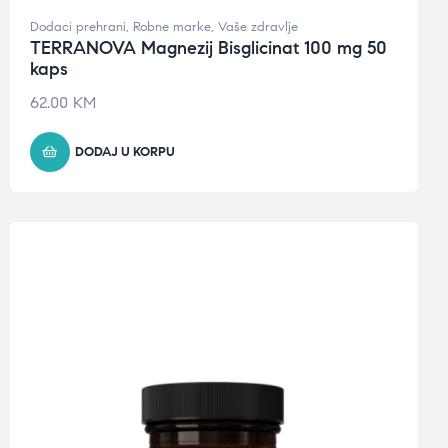
Dodaci prehrani
,
Robne marke
,
Vaše zdravlje
TERRANOVA Magnezij Bisglicinat 100 mg 50
kaps
62.00
KM
DODAJ U KORPU