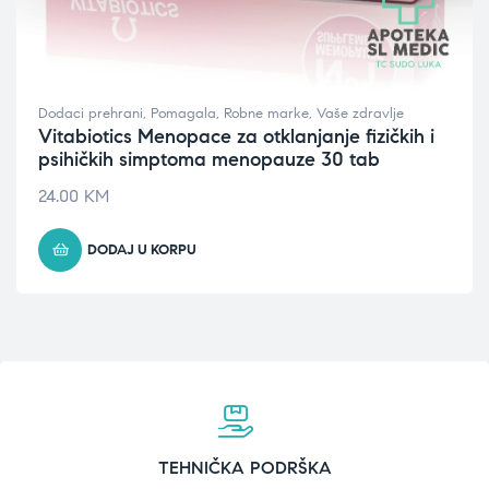
Dodaci prehrani
,
Pomagala
,
Robne marke
,
Vaše zdravlje
Vitabiotics Menopace za otklanjanje fizičkih i
psihičkih simptoma menopauze 30 tab
24.00
KM
DODAJ U KORPU
TEHNIČKA PODRŠKA