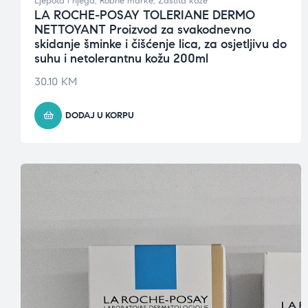
Ljepota i njega
,
Robne marke
,
Zaštita kože
LA ROCHE-POSAY TOLERIANE DERMO
NETTOYANT Proizvod za svakodnevno
skidanje šminke i čišćenje lica, za osjetljivu do
suhu i netolerantnu kožu 200ml
30.10
KM
DODAJ U KORPU