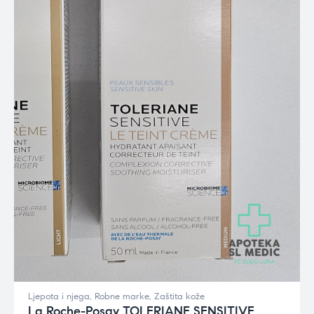
Ljepota i njega
,
Robne marke
,
Zaštita kože
La Roche-Posay TOLERIANE SENSITIVE