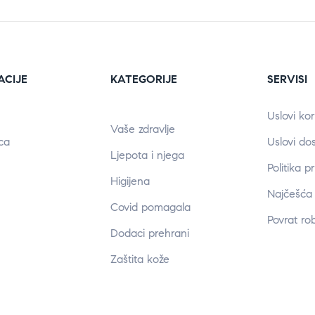
ACIJE
KATEGORIJE
SERVISI
Uslovi kor
Vaše zdravlje
ca
Uslovi do
Ljepota i njega
Politika p
Higijena
Najčešća 
Covid pomagala
Povrat ro
Dodaci prehrani
Zaštita kože