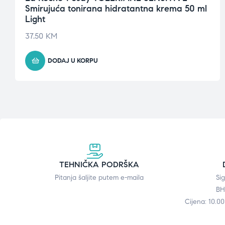
Smirujuća tonirana hidratantna krema 50 ml
Light
37.50
KM
DODAJ U KORPU
TEHNIČKA PODRŠKA
Pitanja šaljite putem e-maila
Si
BH
Cijena: 10.0