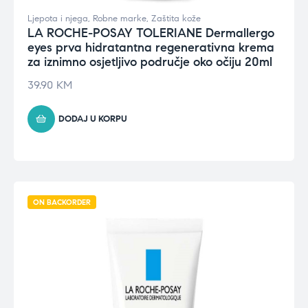
Ljepota i njega
,
Robne marke
,
Zaštita kože
LA ROCHE-POSAY TOLERIANE Dermallergo
eyes prva hidratantna regenerativna krema
za iznimno osjetljivo područje oko očiju 20ml
39.90
KM
DODAJ U KORPU
ON BACKORDER