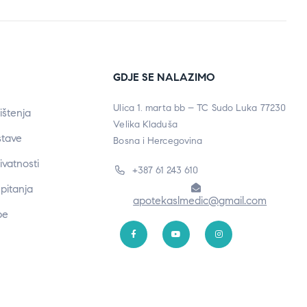
GDJE SE NALAZIMO
Ulica 1. marta bb – TC Sudo Luka 77230
ištenja
Velika Kladuša
stave
Bosna i Hercegovina
rivatnosti
+387 61 243 610
pitanja
apotekaslmedic@gmail.com
be