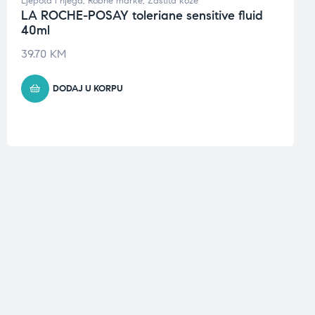
Ljepota i njega
,
Robne marke
,
Zaštita kože
LA ROCHE-POSAY toleriane sensitive fluid
40ml
39.70
KM
DODAJ U KORPU