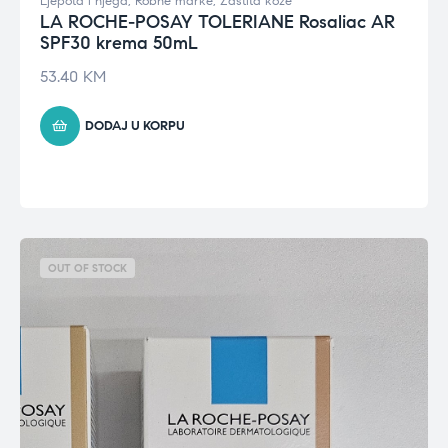
Ljepota i njega
,
Robne marke
,
Zaštita kože
LA ROCHE-POSAY TOLERIANE Rosaliac AR
SPF30 krema 50mL
53.40
KM
DODAJ U KORPU
OUT OF STOCK