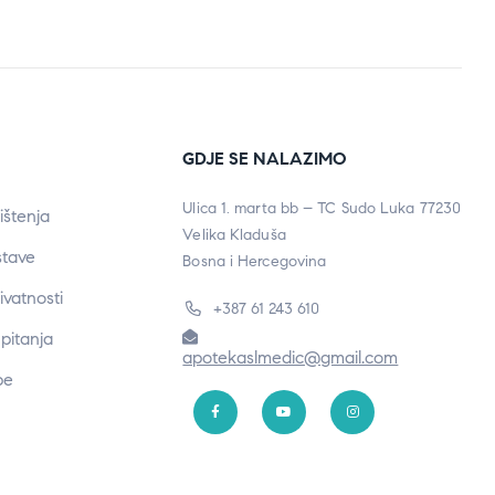
GDJE SE NALAZIMO
Ulica 1. marta bb – TC Sudo Luka 77230
ištenja
Velika Kladuša
stave
Bosna i Hercegovina
rivatnosti
+387 61 243 610
pitanja
apotekaslmedic@gmail.com
be