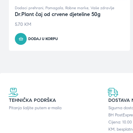
Dodaci prehrani
,
Pomagala
,
Robne marke
,
Vaše zdravlje
Dr.Plant čaj od crvene djeteline 50g
5.70
KM
DODAJ U KORPU
TEHNIČKA PODRŠKA
DOSTAVA 
Pitanja šaljite putem e-maila
Sigurna dost
BH PostExpre
Cijena: 10.0
KM, besplatn