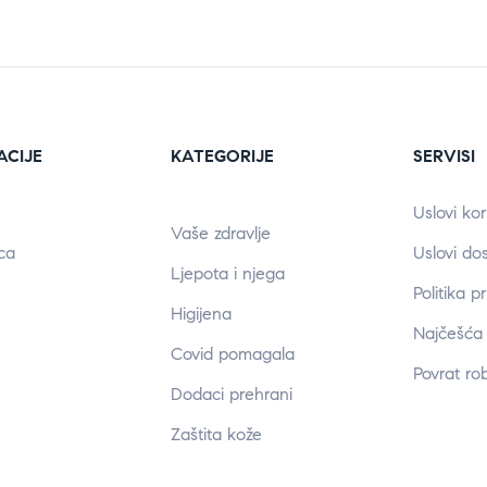
ACIJE
KATEGORIJE
SERVISI
Uslovi kor
Vaše zdravlje
ca
Uslovi do
Ljepota i njega
Politika p
Higijena
Najčešća 
Covid pomagala
Povrat ro
Dodaci prehrani
Zaštita kože