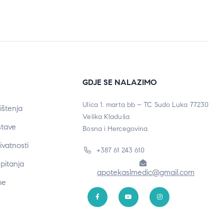
GDJE SE NALAZIMO
Ulica 1. marta bb – TC Sudo Luka 77230
ištenja
Velika Kladuša
stave
Bosna i Hercegovina
rivatnosti
+387 61 243 610
pitanja
apotekaslmedic@gmail.com
be