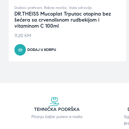
Dodaci prehrani
,
Robne marke
,
Vaše zdravlje
DR.THEISS Mucoplat Trputac otopina bez
šećera sa crvenolisnom rudbekijom i
vitaminom C 100ml
11.20
KM
DODAJ U KORPU
TEHNIČKA PODRŠKA
Pitanja šaljite putem e-maila
Si
BH