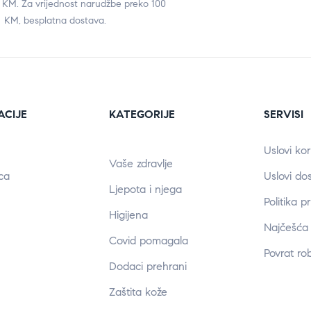
0 KM. Za vrijednost narudžbe preko 100
KM, besplatna dostava.
ACIJE
KATEGORIJE
SERVISI
Uslovi kor
Vaše zdravlje
ca
Uslovi do
Ljepota i njega
Politika p
Higijena
Najčešća 
Covid pomagala
Povrat ro
Dodaci prehrani
Zaštita kože