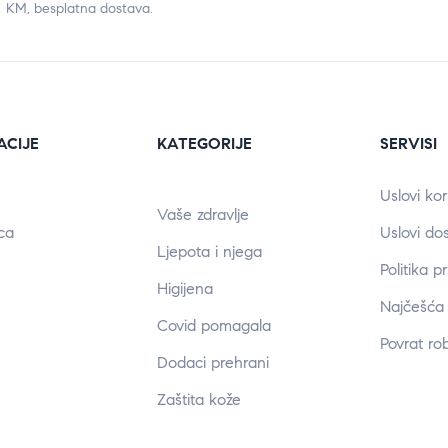
KM, besplatna dostava.
ACIJE
KATEGORIJE
SERVISI
Uslovi kor
Vaše zdravlje
ca
Uslovi do
Ljepota i njega
Politika p
Higijena
Najčešća 
Covid pomagala
Povrat ro
Dodaci prehrani
Zaštita kože