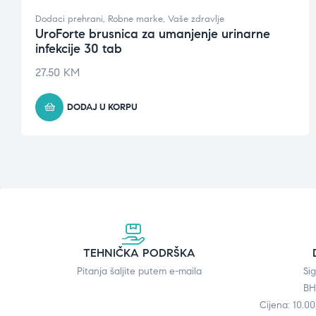
Dodaci prehrani
,
Robne marke
,
Vaše zdravlje
UroForte brusnica za umanjenje urinarne
infekcije 30 tab
27.50
KM
DODAJ U KORPU
TEHNIČKA PODRŠKA
Pitanja šaljite putem e-maila
Si
BH
Cijena: 10.0