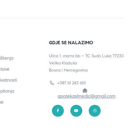
GDJE SE NALAZIMO
Ulica 1. marta bb – TC Sudo Luka 77230
ištenja
Velika Kladuša
stave
Bosna i Hercegovina
rivatnosti
+387 61 243 610
pitanja
apotekaslmedic@gmail.com
be