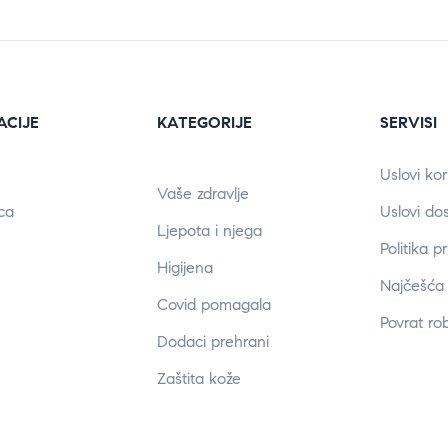
ACIJE
KATEGORIJE
SERVISI
Uslovi kor
Vaše zdravlje
ca
Uslovi do
Ljepota i njega
Politika p
Higijena
Najčešća 
Covid pomagala
Povrat ro
Dodaci prehrani
Zaštita kože