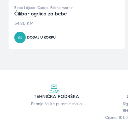
Bebe i djeca
,
Ostalo
,
Robne marke
Ćilibar ogrlica za bebe
34.80
KM
DODAJ U KORPU
TEHNIČKA PODRŠKA
Pitanja šaljite putem e-maila
Si
BH
Cijena: 10.0