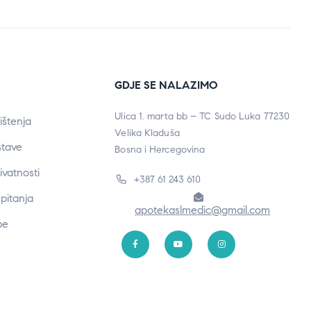
GDJE SE NALAZIMO
Ulica 1. marta bb – TC Sudo Luka 77230
ištenja
Velika Kladuša
stave
Bosna i Hercegovina
rivatnosti
+387 61 243 610
pitanja
apotekaslmedic@gmail.com
be