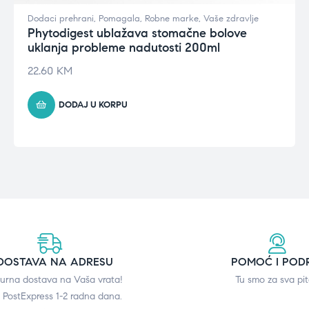
Dodaci prehrani
,
Pomagala
,
Robne marke
,
Vaše zdravlje
Phytodigest ublažava stomačne bolove
uklanja probleme nadutosti 200ml
22.60
KM
DODAJ U KORPU
DOSTAVA NA ADRESU
POMOĆ I POD
gurna dostava na Vaša vrata!
Tu smo za sva pit
 PostExpress 1-2 radna dana.