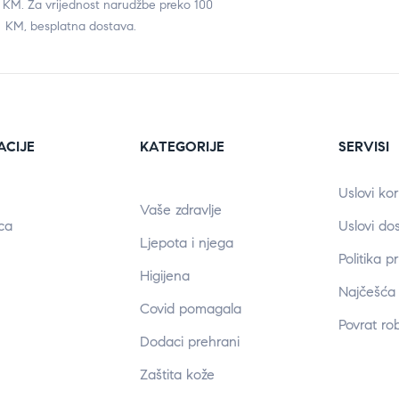
0 KM. Za vrijednost narudžbe preko 100
KM, besplatna dostava.
ACIJE
KATEGORIJE
SERVISI
Uslovi kor
Vaše zdravlje
ca
Uslovi do
Ljepota i njega
Politika p
Higijena
Najčešća 
Covid pomagala
Povrat ro
Dodaci prehrani
Zaštita kože