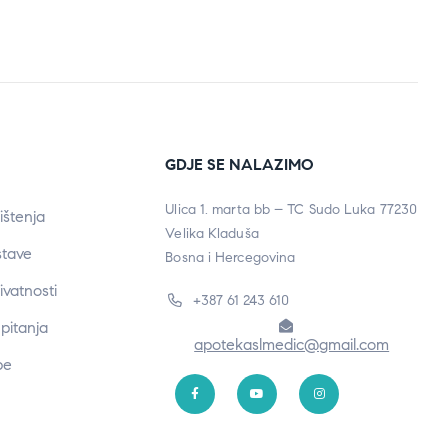
GDJE SE NALAZIMO
Ulica 1. marta bb – TC Sudo Luka 77230
ištenja
Velika Kladuša
stave
Bosna i Hercegovina
rivatnosti
+387 61 243 610
pitanja
apotekaslmedic@gmail.com
be