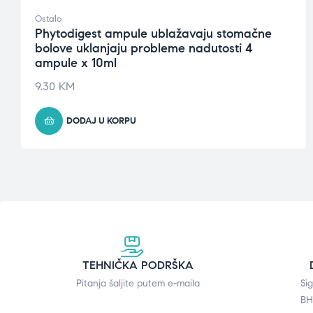
Ostalo
Phytodigest ampule ublažavaju stomačne
bolove uklanjaju probleme nadutosti 4
ampule x 10ml
9.30
KM
DODAJ U KORPU
TEHNIČKA PODRŠKA
Pitanja šaljite putem e-maila
Si
BH