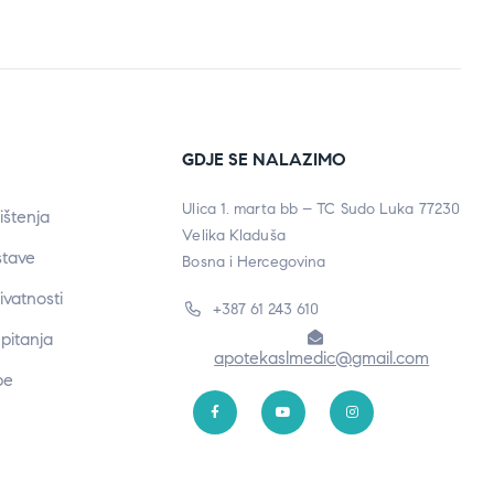
GDJE SE NALAZIMO
Ulica 1. marta bb – TC Sudo Luka 77230
ištenja
Velika Kladuša
stave
Bosna i Hercegovina
rivatnosti
+387 61 243 610
pitanja
apotekaslmedic@gmail.com
be