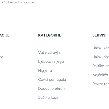
KM, besplatna dostava.
ACIJE
KATEGORIJE
SERVISI
Uslovi kor
Vaše zdravlje
ca
Uslovi do
Ljepota i njega
Politika p
Higijena
Najčešća 
Covid pomagala
Povrat ro
Dodaci prehrani
Zaštita kože