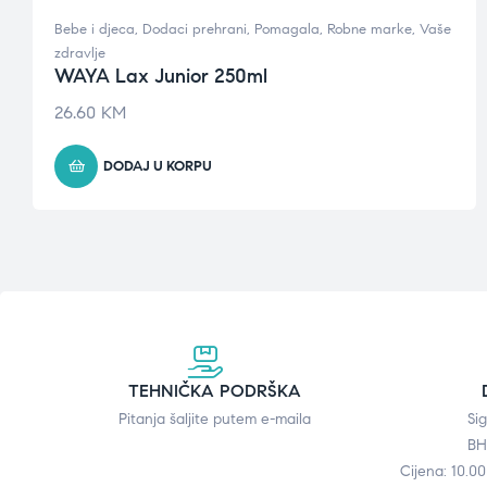
Bebe i djeca
,
Dodaci prehrani
,
Pomagala
,
Robne marke
,
Vaše
zdravlje
WAYA Lax Junior 250ml
26.60
KM
DODAJ U KORPU
TEHNIČKA PODRŠKA
Pitanja šaljite putem e-maila
Si
BH
Cijena: 10.0