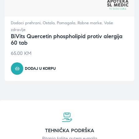
Dodaci prehrani
,
Ostalo
,
Pomagala
,
Robne marke
,
Vaše
zdravlje
BiVits Quercetin phospholipid protiv alergija
60 tab
65.00
KM
DODAJ U KORPU
TEHNIČKA PODRŠKA
Pitanja šaljite putem e-maila