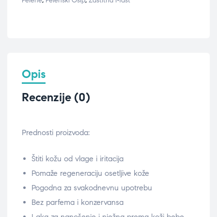
Pelene
,
Pelenski Osip
,
Zaštitna Mast
Opis
Recenzije (0)
Prednosti proizvoda:
Štiti kožu od vlage i iritacija
Pomaže regeneraciju osetljive kože
Pogodna za svakodnevnu upotrebu
Bez parfema i konzervansa
Laka za nanošenje i nježna prema koži bebe