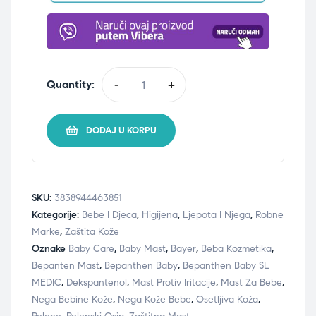
Quantity:
-
+
DODAJ U KORPU
SKU:
3838944463851
Kategorije:
Bebe I Djeca
,
Higijena
,
Ljepota I Njega
,
Robne
Marke
,
Zaštita Kože
Oznake
Baby Care
,
Baby Mast
,
Bayer
,
Beba Kozmetika
,
Bepanten Mast
,
Bepanthen Baby
,
Bepanthen Baby SL
MEDIC
,
Dekspantenol
,
Mast Protiv Iritacije
,
Mast Za Bebe
,
Nega Bebine Kože
,
Nega Kože Bebe
,
Osetljiva Koža
,