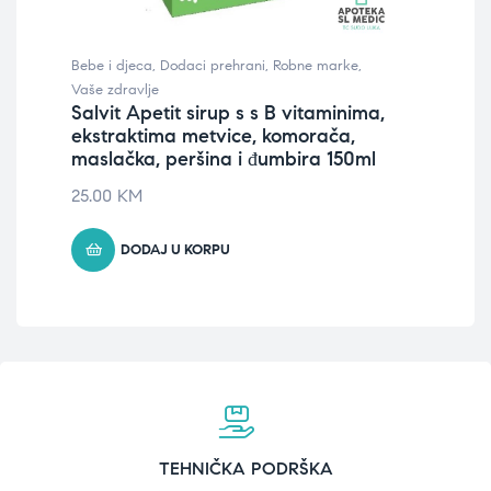
Bebe i djeca
,
Dodaci prehrani
,
Robne marke
,
Bebe
Za
Vaše zdravlje
imu
Salvit Apetit sirup s s B vitaminima,
ekstraktima metvice, komorača,
19.
maslačka, peršina i đumbira 150ml
25.00
KM
DODAJ U KORPU
TEHNIČKA PODRŠKA