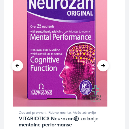
Dodaci prehrani
,
Robne marke
,
Vaše zdravlje
Higi
VITABIOTICS Neurozan® za bolje
kož
mentalne performanse
AV