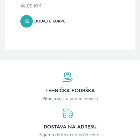
či
48.00
KM
33
DODAJ U KORPU
TEHNIČKA PODRŠKA
Pitanja šaljite putem e-maila
DOSTAVA NA ADRESU
Sigurna dostava na Vaša vrata!