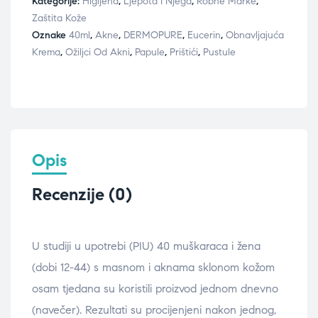
Kategorije:
Higijena
,
Ljepota I Njega
,
Robne Marke
,
Zaštita Kože
Oznake
40ml
,
Akne
,
DERMOPURE
,
Eucerin
,
Obnavljajuća
Krema
,
Ožiljci Od Akni
,
Papule
,
Prištići
,
Pustule
Opis
Recenzije (0)
U studiji u upotrebi (PIU) 40 muškaraca i žena
(dobi 12-44) s masnom i aknama sklonom kožom
osam tjedana su koristili proizvod jednom dnevno
(navečer). Rezultati su procijenjeni nakon jednog,