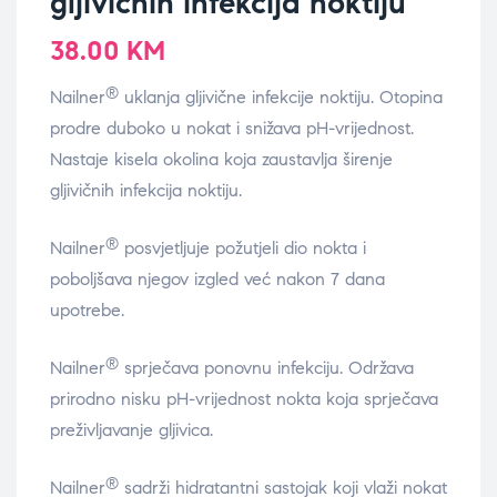
gljivičnih infekcija noktiju
38.00
KM
®
Nailner
uklanja gljivične infekcije noktiju. Otopina
prodre duboko u nokat i snižava pH-vrijednost.
Nastaje kisela okolina koja zaustavlja širenje
gljivičnih infekcija noktiju.
®
Nailner
posvjetljuje požutjeli dio nokta i
poboljšava njegov izgled već nakon 7 dana
upotrebe.
®
Nailner
sprječava ponovnu infekciju. Održava
prirodno nisku pH-vrijednost nokta koja sprječava
preživljavanje gljivica.
®
Nailner
sadrži hidratantni sastojak koji vlaži nokat