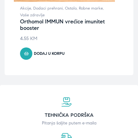
Dod
Akcije
,
Dodaci prehrani
,
Ostalo
,
Robne marke
,
BR
Vaše zdravlje
kaš
Orthomol IMMUN vrećice imunitet
booster
18.
4.55
KM
DODAJ U KORPU
TEHNIČKA PODRŠKA
Pitanja šaljite putem e-maila