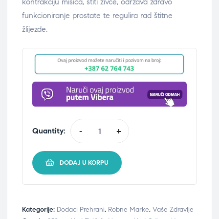
kontrakciju mišića, štiti živce, održava zdravo
funkcioniranje prostate te regulira rad štitne
žlijezde.
Quantity:
-
+
DODAJ U KORPU
Kategorije:
Dodaci Prehrani
,
Robne Marke
,
Vaše Zdravlje