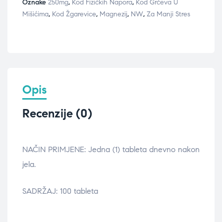
Oznake
250mg
,
Kod Fizičkih Napora
,
Kod Grčeva U
Mišićima
,
Kod Žgarevice
,
Magnezij
,
NW
,
Za Manji Stres
Opis
Recenzije (0)
NAČIN PRIMJENE: Jedna (1) tableta dnevno nakon
jela.
SADRŽAJ: 100 tableta