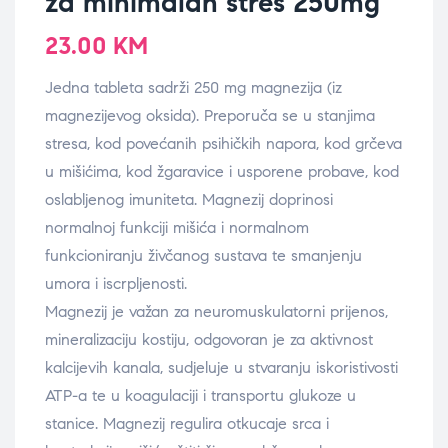
za minimalan stres 250mg
23.00
KM
Jedna tableta sadrži 250 mg magnezija (iz
magnezijevog oksida). Preporuča se u stanjima
stresa, kod povećanih psihičkih napora, kod grčeva
u mišićima, kod žgaravice i usporene probave, kod
oslabljenog imuniteta. Magnezij doprinosi
normalnoj funkciji mišića i normalnom
funkcioniranju živčanog sustava te smanjenju
umora i iscrpljenosti.
Magnezij je važan za neuromuskulatorni prijenos,
mineralizaciju kostiju, odgovoran je za aktivnost
kalcijevih kanala, sudjeluje u stvaranju iskoristivosti
ATP-a te u koagulaciji i transportu glukoze u
stanice. Magnezij regulira otkucaje srca i