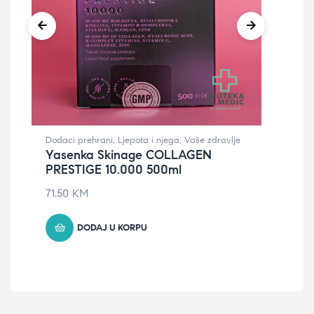
Dodaci prehrani
,
Ljepota i njega
,
Vaše zdravlje
Dod
Yasenka Skinage COLLAGEN
So
PRESTIGE 10.000 500ml
Pr
žv
71.50
KM
35
DODAJ U KORPU