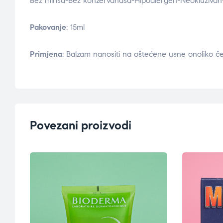
Bez mirisa-Bez konzervanasa-Hipoalergen-Neokluziva
Pakovanje
: 15ml
Primjena
: Balzam nanositi na oštećene usne onoliko če
Povezani proizvodi