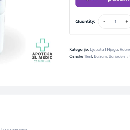
Quantity:
-
+
Kategorije:
Ljepota I Njega
,
Robn
Oznake
15ml
,
Balzam
,
Bariederm
,