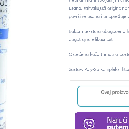
tretmanima ili spoljašnjim či
usana
, zahvaljujući original
površine usana i unapređuje 
Balzam tekstura obogaćena hr
dugotrajnu efikasnost.
Oštećena koža trenutno post
Sastav: Poly-2p kompleks, fitosk