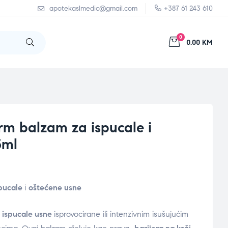
apotekaslmedic@gmail.com
+387 61 243 610
0
0.00 KM
m balzam za ispucale i
5ml
spucale
i
oštećene usne
ispucale usne
isprovocirane ili intenzivnim isušujućim