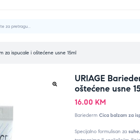
 za ispucale i oštećene usne 15ml
URIAGE Barieder
oštećene usne 1
16.00
KM
Bariederm
Cica
balzam za i
Specijalno formulisan za
suhe
,