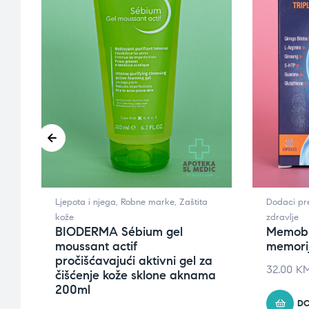
ne
Ljepota i njega
,
Robne marke
,
Zaštita
Dodaci pr
kože
zdravlje
BIODERMA Sébium gel
Memobi
moussant actif
memorij
pročišćavajući aktivni gel za
32.00
K
čišćenje kože sklone aknama
200ml
DO