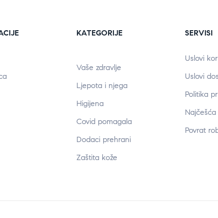
ACIJE
KATEGORIJE
SERVISI
Uslovi kor
Vaše zdravlje
ca
Uslovi do
Ljepota i njega
Politika p
Higijena
Najčešća 
Covid pomagala
Povrat ro
Dodaci prehrani
Zaštita kože