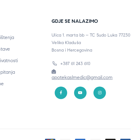
GDJE SE NALAZIMO
Ulica 1. marta bb – TC Sudo Luka 77230
ištenja
Velika Kladuša
stave
Bosna i Hercegovina
rivatnosti
+387 61 243 610
pitanja
apotekaslmedic@gmail.com
be