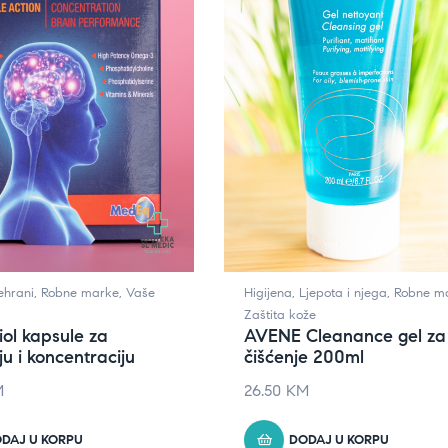
ehrani
,
Robne marke
,
Vaše
Higijena
,
Ljepota i njega
,
Robne m
Zaštita kože
ol kapsule za
AVENE Cleanance gel za
u i koncentraciju
čišćenje 200ml
M
26.50
KM
DAJ U KORPU
DODAJ U KORPU