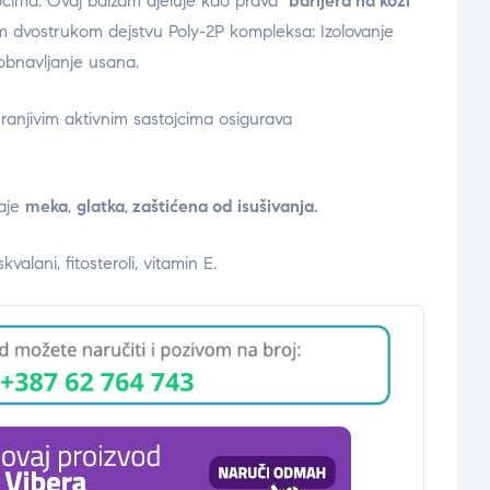
niocima. Ovaj balzam djeluje kao prava
barijera na koži
nom dvostrukom dejstvu Poly-2P kompleksa: Izolovanje
obnavljanje usana.
anjivim aktivnim sastojcima osigurava
aje
meka
,
glatka
,
zaštićena od isušivanja.
valani, fitosteroli, vitamin E.