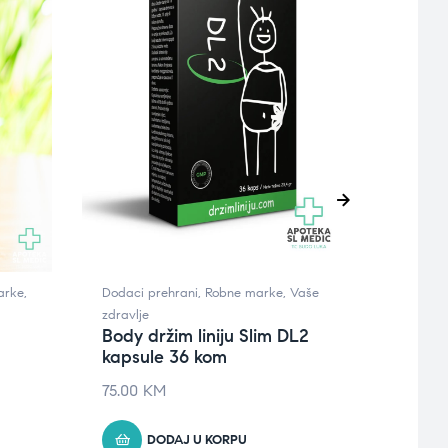
arke
,
Dodaci prehrani
,
Robne marke
,
Vaše
Higije
zdravlje
Zaštit
Body držim liniju Slim DL2
AVEN
kapsule 36 kom
čišć
75.00
KM
45.8
DODAJ U KORPU