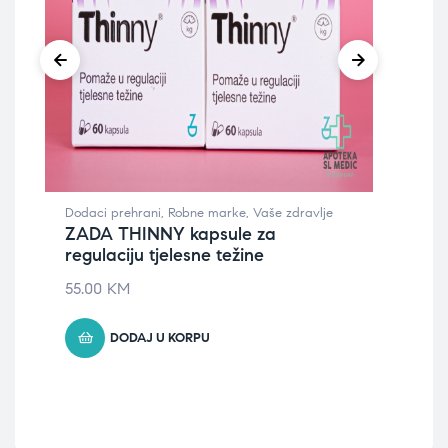
Dodaci prehrani
,
Robne marke
,
Vaše zdravlje
Higi
ZADA THINNY kapsule za
Wat
regulaciju tjelesne težine
na
55.00
KM
25
DODAJ U KORPU