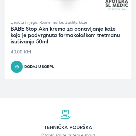
Ljepota i njega
,
Robne marke
,
Zaštita kože
BABE Stop Akn krema za obnavljanje kože
koja je podvrgnuta farmakološkom tretmanu
isušivanja 50ml
40.00
KM
DODAJ U KORPU
TEHNIČKA PODRŠKA
Pitanja šaljite putem e-maila