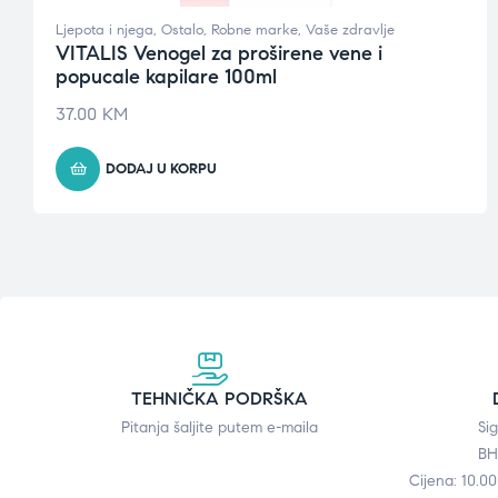
Ljepota i njega
,
Ostalo
,
Robne marke
,
Vaše zdravlje
VITALIS Venogel za proširene vene i
popucale kapilare 100ml
37.00
KM
DODAJ U KORPU
TEHNIČKA PODRŠKA
Pitanja šaljite putem e-maila
Si
BH
Cijena: 10.0