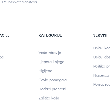
KM, besplatna dostava.
ACIJE
KATEGORIJE
SERVISI
Uslovi kor
Vaše zdravlje
ca
Uslovi do
Ljepota i njega
Politika p
Higijena
Najčešća 
Covid pomagala
Povrat ro
Dodaci prehrani
Zaštita kože