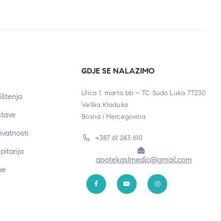
GDJE SE NALAZIMO
Ulica 1. marta bb – TC Sudo Luka 77230
ištenja
Velika Kladuša
stave
Bosna i Hercegovina
rivatnosti
+387 61 243 610
pitanja
apotekaslmedic@gmail.com
be