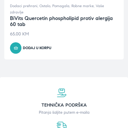
Dodaci prehrani
,
Ostalo
,
Pomagala
,
Robne marke
,
Vaše
zdravlje
BiVits Quercetin phospholipid protiv alergija
60 tab
65.00
KM
DODAJ U KORPU
TEHNIČKA PODRŠKA
Pitanja šaljite putem e-maila