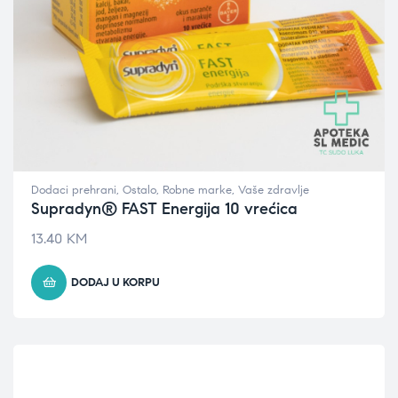
Dodaci prehrani
,
Ostalo
,
Robne marke
,
Vaše zdravlje
Supradyn® FAST Energija 10 vrećica
13.40
KM
DODAJ U KORPU