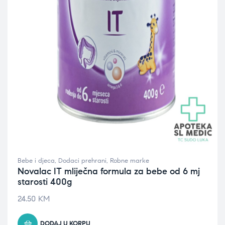
Bebe i djeca
,
Dodaci prehrani
,
Robne marke
Novalac IT mliječna formula za bebe od 6 mj
starosti 400g
24.50
KM
DODAJ U KORPU