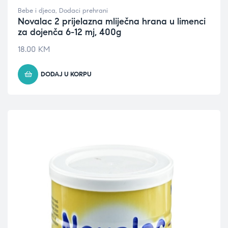
Bebe i djeca
,
Dodaci prehrani
Novalac 2 prijelazna mliječna hrana u limenci
za dojenča 6-12 mj, 400g
18.00
KM
DODAJ U KORPU