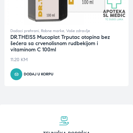
Dodaci prehrani
,
Robne marke
,
Vaše zdravlje
DR.THEISS Mucoplat Trputac otopina bez
šećera sa crvenolisnom rudbekijom i
vitaminom C 100ml
11.20
KM
DODAJ U KORPU