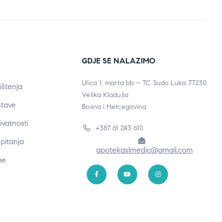
GDJE SE NALAZIMO
Ulica 1. marta bb – TC Sudo Luka 77230
ištenja
Velika Kladuša
stave
Bosna i Hercegovina
rivatnosti
+387 61 243 610
pitanja
apotekaslmedic@gmail.com
be