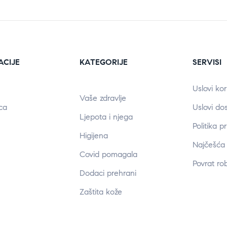
ACIJE
KATEGORIJE
SERVISI
Uslovi kor
Vaše zdravlje
ca
Uslovi do
Ljepota i njega
Politika p
Higijena
Najčešća 
Covid pomagala
Povrat ro
Dodaci prehrani
Zaštita kože