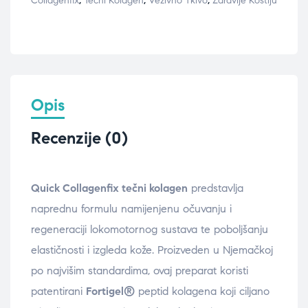
Collagenfix
,
Tečni Kolagen
,
Vezivno Tkivo
,
Zdravlje Kostiju
Opis
Recenzije (0)
Quick Collagenfix tečni kolagen
predstavlja
naprednu formulu namijenjenu očuvanju i
regeneraciji lokomotornog sustava te poboljšanju
elastičnosti i izgleda kože. Proizveden u Njemačkoj
po najvišim standardima, ovaj preparat koristi
patentirani
Fortigel®
peptid kolagena koji ciljano