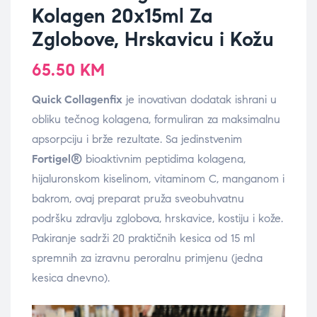
Kolagen 20x15ml Za
Zglobove, Hrskavicu i Kožu
65.50
KM
Quick Collagenfix
je inovativan dodatak ishrani u
obliku tečnog kolagena, formuliran za maksimalnu
apsorpciju i brže rezultate. Sa jedinstvenim
Fortigel®
bioaktivnim peptidima kolagena,
hijaluronskom kiselinom, vitaminom C, manganom i
bakrom, ovaj preparat pruža sveobuhvatnu
podršku zdravlju zglobova, hrskavice, kostiju i kože.
Pakiranje sadrži 20 praktičnih kesica od 15 ml
spremnih za izravnu peroralnu primjenu (jedna
kesica dnevno).