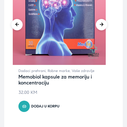
Dodaci prehrani
,
Robne marke
,
Vaše zdravlje
Dod
Memobiol kapsule za memoriju i
Na
koncentraciju
+B
GR
32.00
KM
13.
DODAJ U KORPU